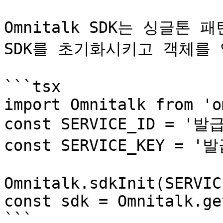
Omnitalk SDK는 싱글톤
SDK를 초기화시키고 객체를 
```tsx

import Omnitalk from 'o
const SERVICE_ID = '발급
const SERVICE_KEY = '발
Omnitalk.sdkInit(SERVIC
const sdk = Omnitalk.ge