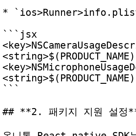
* `ios>Runner>info.plist
```jsx

<key>NSCameraUsageDescr
<string>$(PRODUCT_NAME)
<key>NSMicrophoneUsageD
<string>$(PRODUCT_NAME)
```

## **2. 패키지 지원 설정**
옴니톡 React-native SDK