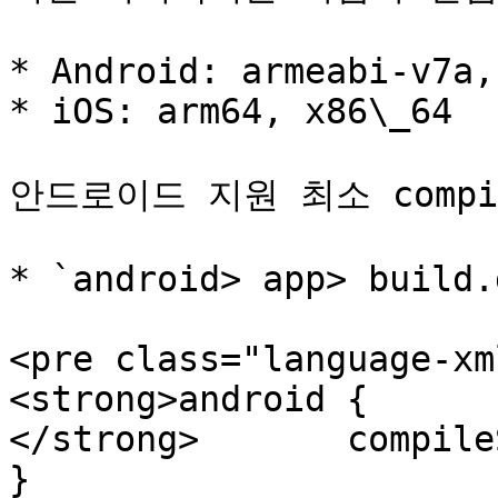
* Android: armeabi-v7a,
* iOS: arm64, x86\_64

안드로이드 지원 최소 compi
* `android> app> build.
<pre class="language-xm
<strong>android {

</strong>	compileSdkVersion 33

}
