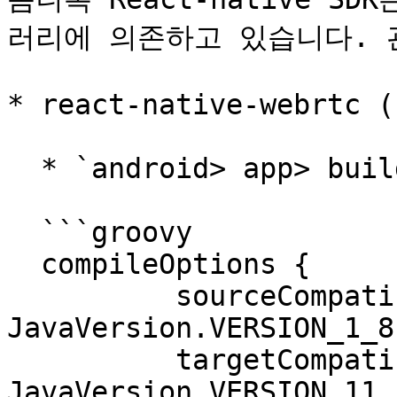
러리에 의존하고 있습니다. 
* react-native-webrtc (
  * `android> app> build.gradle` android section

  ```groovy

  compileOptions {

          sourceCompatibility 
JavaVersion.VERSION_1_8

          targetCompatibility 
JavaVersion.VERSION_11
