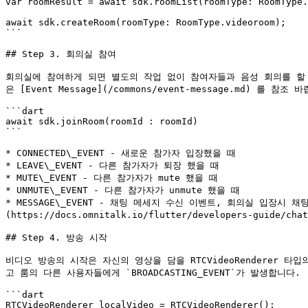
var roomResult = await sdk.roomList(roomType: RoomType.
await sdk.createRoom(roomType: RoomType.videoroom);

```

## Step 3. 회의실 참여

회의실에 참여하게 되면 별도의 작업 없이 참여자들과 음성 회의를 할
은 [Event Message](/commons/event-message.md) 를 참조 바
```dart

await sdk.joinRoom(roomId : roomId)

```

* CONNECTED\_EVENT - 새로운 참가자 입장했을 때

* LEAVE\_EVENT - 다른 참가자가 퇴장 했을 때

* MUTE\_EVENT - 다른 참가자가 mute 했을 때

* UNMUTE\_EVENT - 다른 참가자가 unmute 했을 때

* MESSAGE\_EVENT - 채팅 메세지 수신 이벤트, 회의실 입장시 채팅 기
(https://docs.omnitalk.io/flutter/developers-guide/c
## Step 4. 방송 시작

비디오 방송의 시작은 자신의 영상을 담을 RTCVideoRenderer 타입
고 룸의 다른 사용자들에게 `BROADCASTING_EVENT`가 발생합니다.

```dart

RTCVideoRenderer localVideo = RTCVideoRenderer();
