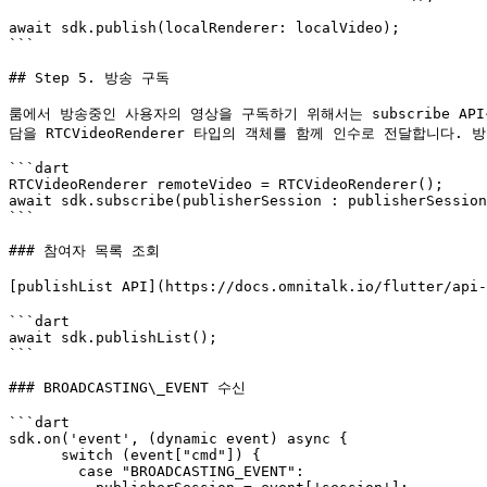
await sdk.publish(localRenderer: localVideo);

```

## Step 5. 방송 구독

룸에서 방송중인 사용자의 영상을 구독하기 위해서는 subscribe API
담을 RTCVideoRenderer 타입의 객체를 함께 인수로 전달합니다. 방송
```dart

RTCVideoRenderer remoteVideo = RTCVideoRenderer();

await sdk.subscribe(publisherSession : publisherSession
```

### 참여자 목록 조회

[publishList API](https://docs.omnitalk.io/flut
```dart

await sdk.publishList();

```

### BROADCASTING\_EVENT 수신

```dart

sdk.on('event', (dynamic event) async {

      switch (event["cmd"]) {

        case "BROADCASTING_EVENT":
